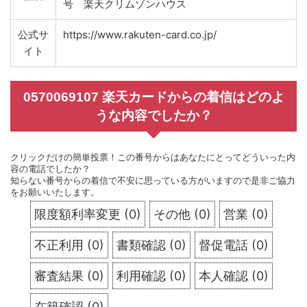
号 楽天クリムゾンハウス
公式サ
https://www.rakuten-card.co.jp/
イト
0570069107 楽天カードからの着信はどのよ
うな内容でしたか？
クリックだけの簡単投票！この番号からはあなたにとってどういった内
容の電話でしたか？
知らない番号からの着信で不安に思っている方がいますので是非ご協力
をお願いいたします。
限度額利率変更
(
0
)
その他
(
0
)
営業
(
0
)
不正利用
(
0
)
書類確認
(
0
)
督促電話
(
0
)
審査結果
(
0
)
利用確認
(
0
)
本人確認
(
0
)
在籍確認
(
0
)