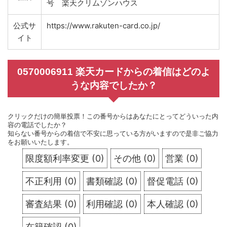
号 楽天クリムゾンハウス
公式サ
https://www.rakuten-card.co.jp/
イト
0570006911 楽天カードからの着信はどのよ
うな内容でしたか？
クリックだけの簡単投票！この番号からはあなたにとってどういった内
容の電話でしたか？
知らない番号からの着信で不安に思っている方がいますので是非ご協力
をお願いいたします。
限度額利率変更
(
0
)
その他
(
0
)
営業
(
0
)
不正利用
(
0
)
書類確認
(
0
)
督促電話
(
0
)
審査結果
(
0
)
利用確認
(
0
)
本人確認
(
0
)
在籍確認
(
0
)