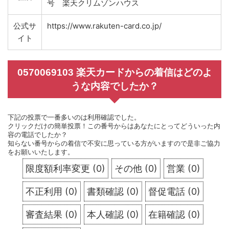
号 楽天クリムゾンハウス
公式サ
https://www.rakuten-card.co.jp/
イト
0570069103 楽天カードからの着信はどのよ
うな内容でしたか？
下記の投票で一番多いのは利用確認でした。
クリックだけの簡単投票！この番号からはあなたにとってどういった内
容の電話でしたか？
知らない番号からの着信で不安に思っている方がいますので是非ご協力
をお願いいたします。
限度額利率変更
(
0
)
その他
(
0
)
営業
(
0
)
不正利用
(
0
)
書類確認
(
0
)
督促電話
(
0
)
審査結果
(
0
)
本人確認
(
0
)
在籍確認
(
0
)